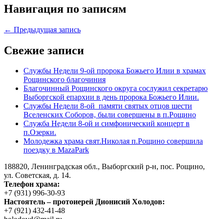
Навигация по записям
← Предыдущая запись
Свежие записи
Службы Недели 9-ой пророка Божьего Илии в храмах
Рощинского благочиния
Благочинный Рощинского округа сослужил секретарю
Выборгской епархии в день пророка Божьего Илии.
Службы Недели 8-ой памяти святых отцов шести
Вселенских Соборов, были совершены в п.Рощино
Служба Недели 8-ой и симфонический концерт в
п.Озерки.
Молодежка храма свят.Николая п.Рощино совершила
поездку в MazaPark
188820, Ленинградская обл., Выборгский
р-н,
пос. Рощино,
ул. Советская, д. 14.
Телефон храма:
+7 (931) 996-30-93
Настоятель – протоиерей Дионисий Холодов:
+7 (921) 432-41-48