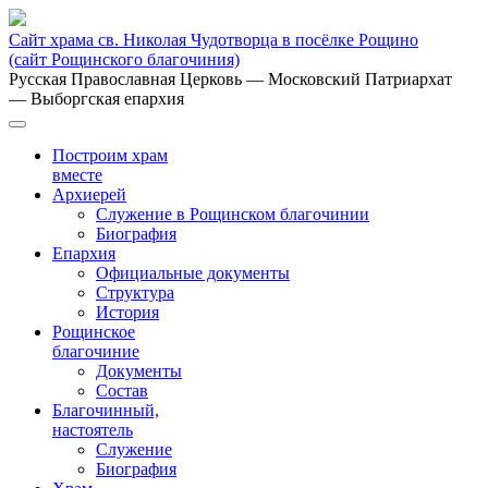
Сайт храма св. Николая Чудотворца в посёлке Рощино
(сайт Рощинского благочиния)
Русская Православная Церковь
— Московский Патриархат
— Выборгская епархия
Построим храм
вместе
Архиерей
Служение в Рощинском благочинии
Биография
Епархия
Официальные документы
Структура
История
Рощинское
благочиние
Документы
Состав
Благочинный,
настоятель
Служение
Биография