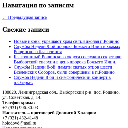
Навигация по записям
← Предыдущая запись
Свежие записи
Новые иконы украшают храм свят.Николая п.Рощино
Службы Недели 9-ой пророка Божьего Илии в храмах
Рощинского благочиния
Благочинный Рощинского округа сослужил секретарю
Выборгской епархии в день пророка Божьего Илии.
Службы Недели 8-ой памяти святых отцов шести
Вселенских Соборов, были совершены в п.Рощино
Служба Недели 8-ой и симфонический концерт в
п.Озерки.
188820, Ленинградская обл., Выборгский
р-н,
пос. Рощино,
ул. Советская, д. 14.
Телефон храма:
+7 (931) 996-30-93
Настоятель – протоиерей Дионисий Холодов:
+7 (921) 432-41-48
holodovd@mail.ru