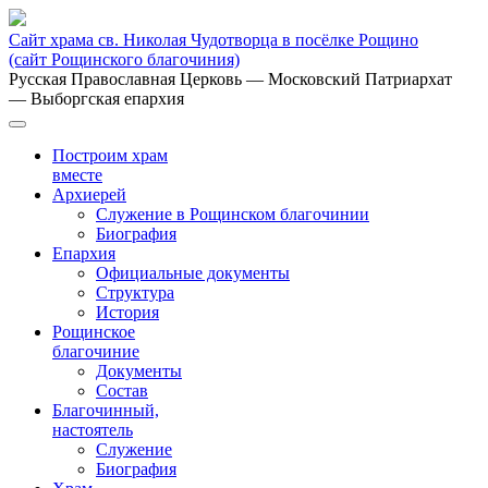
Сайт храма св. Николая Чудотворца в посёлке Рощино
(сайт Рощинского благочиния)
Русская Православная Церковь
— Московский Патриархат
— Выборгская епархия
Построим храм
вместе
Архиерей
Служение в Рощинском благочинии
Биография
Епархия
Официальные документы
Структура
История
Рощинское
благочиние
Документы
Состав
Благочинный,
настоятель
Служение
Биография