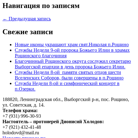
Навигация по записям
← Предыдущая запись
Свежие записи
Новые иконы украшают храм свят.Николая п.Рощино
Службы Недели 9-ой пророка Божьего Илии в храмах
Рощинского благочиния
Благочинный Рощинского округа сослужил секретарю
Выборгской епархии в день пророка Божьего Илии.
Службы Недели 8-ой памяти святых отцов шести
Вселенских Соборов, были совершены в п.Рощино
Служба Недели 8-ой и симфонический концерт в
п.Озерки.
188820, Ленинградская обл., Выборгский
р-н,
пос. Рощино,
ул. Советская, д. 14.
Телефон храма:
+7 (931) 996-30-93
Настоятель – протоиерей Дионисий Холодов:
+7 (921) 432-41-48
holodovd@mail.ru