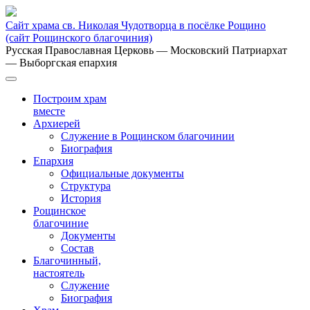
Сайт храма св. Николая Чудотворца в посёлке Рощино
(сайт Рощинского благочиния)
Русская Православная Церковь
— Московский Патриархат
— Выборгская епархия
Построим храм
вместе
Архиерей
Служение в Рощинском благочинии
Биография
Епархия
Официальные документы
Структура
История
Рощинское
благочиние
Документы
Состав
Благочинный,
настоятель
Служение
Биография