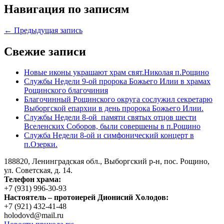
Навигация по записям
← Предыдущая запись
Свежие записи
Новые иконы украшают храм свят.Николая п.Рощино
Службы Недели 9-ой пророка Божьего Илии в храмах
Рощинского благочиния
Благочинный Рощинского округа сослужил секретарю
Выборгской епархии в день пророка Божьего Илии.
Службы Недели 8-ой памяти святых отцов шести
Вселенских Соборов, были совершены в п.Рощино
Служба Недели 8-ой и симфонический концерт в
п.Озерки.
188820, Ленинградская обл., Выборгский
р-н,
пос. Рощино,
ул. Советская, д. 14.
Телефон храма:
+7 (931) 996-30-93
Настоятель – протоиерей Дионисий Холодов:
+7 (921) 432-41-48
holodovd@mail.ru