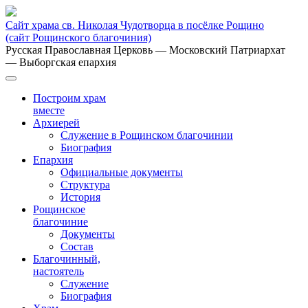
Сайт храма св. Николая Чудотворца в посёлке Рощино
(сайт Рощинского благочиния)
Русская Православная Церковь
— Московский Патриархат
— Выборгская епархия
Построим храм
вместе
Архиерей
Служение в Рощинском благочинии
Биография
Епархия
Официальные документы
Структура
История
Рощинское
благочиние
Документы
Состав
Благочинный,
настоятель
Служение
Биография