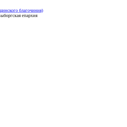
ощинского благочиния)
ыборгская епархия