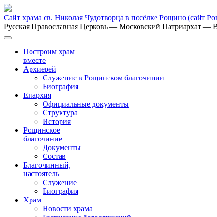
Сайт храма св. Николая Чудотворца в посёлке Рощино
(сайт Р
Русская Православная Церковь
— Московский Патриархат
— В
Построим храм
вместе
Архиерей
Служение в Рощинском благочинии
Биография
Епархия
Официальные документы
Структура
История
Рощинское
благочиние
Документы
Состав
Благочинный,
настоятель
Служение
Биография
Храм
Новости храма