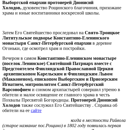
Выборгской епархии протоиерей Дионисий
Холодов,
духовенство Рощинского благочиния, прихожане
храма и юные воспитанники воскресной школы.
Затем Его Святейшество проследовал на
Свято-Троицкое
Литнтульское подворье Константино-Еленинского
монастыря Санкт-Петербургской епархии
в деревне
Огоньки, где осмотрел храм и постройки.
Вечером в самом
Константино-Еленинском монастыре
(поселок Ленинское) Святейший Патриарх вместе с
Предстоятелем Финляндской Православной Церкви
архиепископом Карельским и Финляндским Львом
(Макконеном), епископом Выборгским и Приозерским
Игнатием, митрополитом Санкт-Петербургский
Варсонофием
и сонмом архипастырей совершил утреню в
обители и малое освящение ее главного храма в честь
Похвалы Пресвятой Богородицы.
Протоиерей Дионисий
Холодов
также сослужил Его Святейшеству . Справка об
обители на ее
сайте
когда в местности Райвола
(старое название пос.Рощино) в 1802 году появилась первая