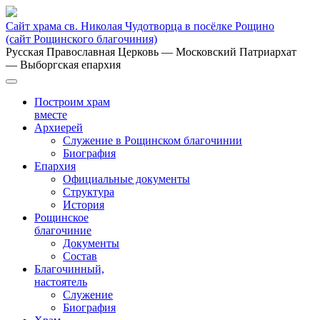
Сайт храма св. Николая Чудотворца в посёлке Рощино
(сайт Рощинского благочиния)
Русская Православная Церковь
— Московский Патриархат
— Выборгская епархия
Построим храм
вместе
Архиерей
Служение в Рощинском благочинии
Биография
Епархия
Официальные документы
Структура
История
Рощинское
благочиние
Документы
Состав
Благочинный,
настоятель
Служение
Биография