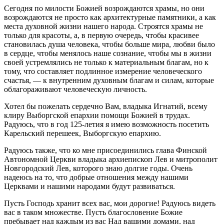
Сегодня по милости Божией возрождаются храмы, но они
возрождаются не просто как архитектурные памятники, а как
места духовной жизни нашего народа. Строятся храмы не
только для красоты, а, в первую очередь, чтобы красивее
становилась душа человека, чтобы больше мира, любви было
в сердце, чтобы менялось наше сознание, чтобы мы в жизни
своей устремлялись не только к материальным благам, но к
тому, что составляет подлинное измерение человеческого
счастья, ― к внутренним духовным благам и силам, которые
облагораживают человеческую личность.
Хотел бы пожелать сердечно Вам, владыка Игнатий, всему
клиру Выборгской епархии помощи Божией в трудах.
Радуюсь, что в год 125-летия я имею возможность посетить
Карельский перешеек, Выборгскую епархию.
Радуюсь также, что ко мне присоединились глава Финской
Автономной Церкви владыка архиепископ Лев и митрополит
Новгородский Лев, которого знаю долгие годы. Очень
надеюсь на то, что добрые отношения между нашими
Церквами и нашими народами будут развиваться.
Пусть Господь хранит всех вас, мои дорогие! Радуюсь видеть
вас в таком множестве. Пусть благословение Божие
пребывает над каждым из вас Над вашими домами, над