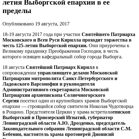
летия Выборгской епархии в ее
пределы
Опубликовано 19 августа, 2017
18-19 августа 2017 года при участии
Святейшего Патриарха
Московского и Всея Руси Кирилла проходят торжества в
честь 125-летия Выборгской епархии.
Они приурочены к
Великому празднику Преображения Господня, в честь
которого освящен кафедральный собор города Выборга.
18 августа
Святейший Патриарх Кирилл
в
сопровождении
управляющего делами Московской
Патриархии митрополита Санкт-Петербургского и
Ладожского Варсонофия и руководителя
Административного секретариата Московской
Патриархии архиепископа Солнечногорского
Сергия
посетил один из крупнейших храмов Выборгской
епархии — строящийся собор святителя Николая Чудотворца
в Рощино. Предстоятеля Церкви у храма встретили
епископ
Выборгский и Приозерский Игнатий, губернатор
Ленинградской области А.Ю. Дрозденко, председатель
Законодательного собрания Ленинградской области С.М.
Бебенин, настоятель храма протоиерей Дионисий