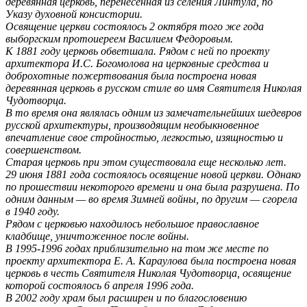
деревянная церковь, перенесенная из селения Линтула, по
Указу духовной консистории.
Освящение церкви состоялось 2 октября того же года
выборгским протоиереем Василием Федоровым.
К 1881 году церковь обветшала. Рядом с ней по проекту
архитектора И.С. Богомолова на церковные средства и
доброхотные пожертвования была построена новая
деревянная церковь в русском стиле во имя Святителя Николая
Чудотворца.
В то время она являлась одним из замечательнейших шедевров
русской архитектуры, производящим необыкновенное
впечатление свое стройностью, легкостью, изящностью и
совершенством.
Старая церковь при этом существовала еще несколько лет.
29 июня 1881 года состоялось освящение новой церкви. Однако
по прошествии некоторого времени и она была разрушена. По
одним данным — во время Зимней войны, по другим — сгорела
в 1940 году.
Рядом с церковью находилось небольшое православное
кладбище, уничтоженное после войны.
В 1995-1996 годах приблизительно на том же месте по
проекту архитектора Е. А. Караулова была построена новая
церковь в честь Святителя Николая Чудотворца, освящение
которой состоялось 6 апреля 1996 года.
В 2002 году храм был расширен и по благословению