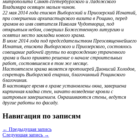
митрополита Санкт-Петербургского и Ладожского
Владимира освящен малым чином.
22 мая 2014 года епископ Выборгский и Приозерский Игнатий,
при совершении архипастырского визита в Рощино, перед
храмом во имя святителя Николая Чудотворца, под
открытым небом, совершил Божественную литургию и
освятил место закладки нового храма.
В июле 2014 года под председательством Преосвященнейшего
Игнатия, епископа Выборгского и Приозерского, состоялось
совещание рабочей группы по возрождению утраченного
храма и было принято решение о начале строительных
работ, состоявшемся в том же месяце.
Настоятелем храма является протоиерей Дионисий Холодов,
секретарь Выборгской епархии, благочинный Рощинского
благочиния.
В настоящее время в храме установлены окна, завершена
кирпичная кладка стен, начато возведение кровли с
шатровым завершением. Окрашиваются стены, ведутся
другие работы по фасаду.
Навигация по записям
← Предыдущая запись
Следующая запись →