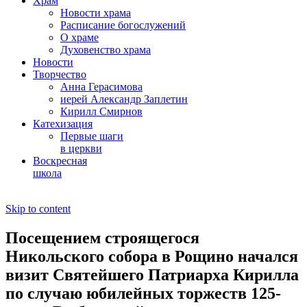
Храм
Новости храма
Расписание богослужений
О храме
Духовенство храма
Новости
Творчество
Анна Герасимова
иерей Александр Заплетин
Кирилл Смирнов
Катехизация
Первые шаги
в церкви
Воскресная
школа
Skip to content
Посещением строящегося
Никольского собора в Рощино начался
визит Святейшего Патриарха Кирилла
по случаю юбилейных торжеств 125-