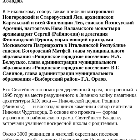
Холодов.
К Никольскому собору также прибыли м
итрополит
Новгородский и Старорусский Лев, архиепископ
Карельский и всей Финляндии Лев, епископ Йоэнсууский
Арсений, настоятель Ново-Валаамского монастыря
архимандрит Сергий (Райяполви) и делегация
Финляндской Церкви, управляющий приходами
Московского Патриархата в Итальянской Республике
епископ Богородский Матфей, глава муниципального
образования «Рощинское городское поселение» Н.А.
Белоусько, глава администрации муниципального
образования «Рощинское городское поселение» В.Г.
Савинов, глава администрации муниципального
образования «Выборгский район» Г.А. Орлов
.
Его Святейшество осмотрел деревянный храм, построенный в
1995 году на месте разрушенного в Зимнюю войну памятника
архитектуры XIX века — Никольской церкви Рощино
(Райволы), — и воссоздающийся каменный собор святителя
Николая Чудотворца. В основе его проекта — формы
утраченного райвольского храма. Святейшего Владыку
встречали учащиеся воскресной школы с родителями.
Около 3000 рощинцев и жителей окрестных поселков
собрались, чтобы увидеть Предстоятеля Церкви, получить его