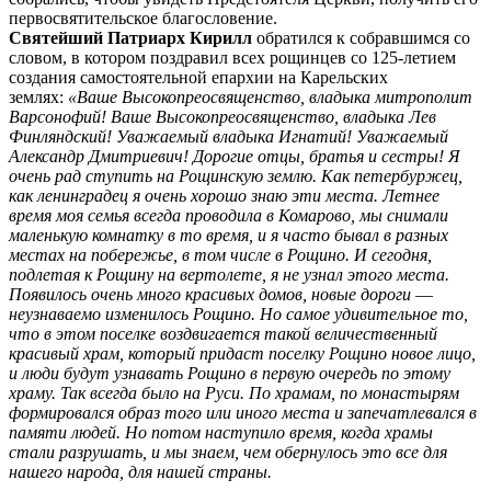
первосвятительское благословение.
Святейший Патриарх Кирилл
обратился к собравшимся со
словом, в котором поздравил всех рощинцев со 125-летием
создания самостоятельной епархии на Карельских
землях:
«Ваше Высокопреосвященство, владыка митрополит
Варсонофий! Ваше Высокопреосвященство, владыка Лев
Финляндский! Уважаемый владыка Игнатий! Уважаемый
Александр Дмитриевич! Дорогие отцы, братья и сестры! Я
очень рад ступить на Рощинскую землю. Как петербуржец,
как ленинградец я очень хорошо знаю эти места. Летнее
время моя семья всегда проводила в Комарово, мы снимали
маленькую комнатку в то время, и я часто бывал в разных
местах на побережье, в том числе в Рощино. И сегодня,
подлетая к Рощину на вертолете, я не узнал этого места.
Появилось очень много красивых домов, новые дороги ―
неузнаваемо изменилось Рощино. Но самое удивительное то,
что в этом поселке воздвигается такой величественный
красивый храм, который придаст поселку Рощино новое лицо,
и люди будут узнавать Рощино в первую очередь по этому
храму. Так всегда было на Руси. По храмам, по монастырям
формировался образ того или иного места и запечатлевался в
памяти людей. Но потом наступило время, когда храмы
стали разрушать, и мы знаем, чем обернулось это все для
нашего народа, для нашей страны.