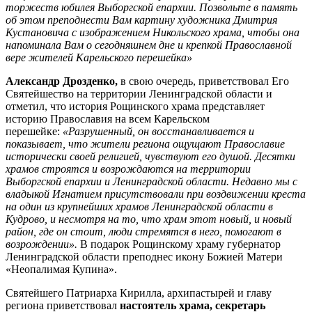
торжеств юбилея Выборгской епархии. Позвольте в память
об этом преподнести Вам картину художника Дмитрия
Кустановича с изображением Никольского храма, чтобы она
напоминала Вам о сегодняшнем дне и крепкой Православной
вере жителей Карельского перешейка»
Александр Дрозденко,
в свою очередь, приветствовал Его
Святейшество на территории Ленинградской области и
отметил, что история Рощинского храма представляет
историю Православия на всем Карельском
перешейке:
«Разрушенный, он восстанавливается и
показывает, что жители региона ощущают Православие
исторически своей религией, чувствуют его душой. Десятки
храмов строятся и возрождаются на территории
Выборгской епархии и Ленинградской области. Недавно мы с
владыкой Игнатием присутствовали при воздвижении креста
на один из крупнейших храмов Ленинградской области в
Кудрово, и несмотря на то, что храм этот новый, и новый
район, где он стоит, люди стремятся в него, помогают в
возрождении».
В подарок Рощинскому храму губернатор
Ленинградской области преподнес икону Божией Матери
«Неопалимая Купина».
Святейшего Патриарха Кирилла, архипастырей и главу
региона приветствовал
настоятель храма, секретарь