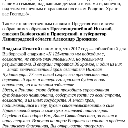
вашими семьями, над вашими детьми и внуками и, конечно,
над этим солнечным и красивым поселком Рощино. Храни
вас Господь!» .
Также с приветственным словом к Предстоятелю и всем
собравшимся обратился
Преосвященнейший Игнатий,
епископ Выборгский и Приозерский, и губернатор
Ленинградской области Александр Дрозденко.
Владыка Игнатий
напомнил, что 2017 год — юбилейный для
Выборгской епархии: «
К 125-летию мы подходим с,
возможно, не столь значительными, но реальными
результатами. В епархии строится 36 храмов, и один из них
— этот величественный храм святителя Николая
Чудотворца. 77 лет назад сгорел его предшественник,
деревянный храм, и теперь его красота будет вновь
воплощена, но в каменном зодчестве.
Здесь, в Рощино, скоро будут проходить соревнования
футбольного чемпионата, соберутся гости со всей страны,
возможно, и из иных государств. А этот храм,
поднимающийся к небу, будет свидетельствовать о силе
Православной веры и силе духа жителей нашего края.
Сердечно благодарю Вас, Ваше Святейшество, за визит в
нашу епархию. Вступив на порог Рощинского храма, в пределы
Рощинского благочиния, Вы открываете программу