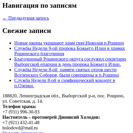
Навигация по записям
← Предыдущая запись
Свежие записи
Новые иконы украшают храм свят.Николая п.Рощино
Службы Недели 9-ой пророка Божьего Илии в храмах
Рощинского благочиния
Благочинный Рощинского округа сослужил секретарю
Выборгской епархии в день пророка Божьего Илии.
Службы Недели 8-ой памяти святых отцов шести
Вселенских Соборов, были совершены в п.Рощино
Служба Недели 8-ой и симфонический концерт в
п.Озерки.
188820, Ленинградская обл., Выборгский
р-н,
пос. Рощино,
ул. Советская, д. 14.
Телефон храма:
+7 (931) 996-30-93
Настоятель – протоиерей Дионисий Холодов:
+7 (921) 432-41-48
holodovd@mail.ru