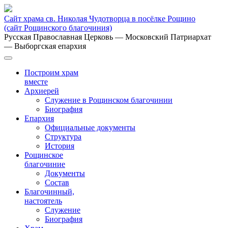
Сайт храма св. Николая Чудотворца в посёлке Рощино
(сайт Рощинского благочиния)
Русская Православная Церковь
— Московский Патриархат
— Выборгская епархия
Построим храм
вместе
Архиерей
Служение в Рощинском благочинии
Биография
Епархия
Официальные документы
Структура
История
Рощинское
благочиние
Документы
Состав
Благочинный,
настоятель
Служение
Биография