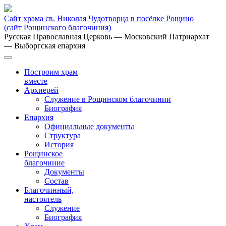
Сайт храма св. Николая Чудотворца в посёлке Рощино
(сайт Рощинского благочиния)
Русская Православная Церковь
— Московский Патриархат
— Выборгская епархия
Построим храм
вместе
Архиерей
Служение в Рощинском благочинии
Биография
Епархия
Официальные документы
Структура
История
Рощинское
благочиние
Документы
Состав
Благочинный,
настоятель
Служение
Биография