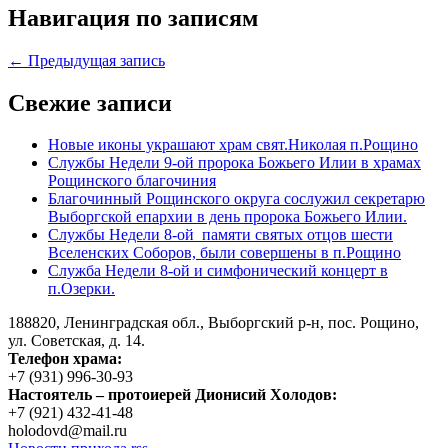
Навигация по записям
← Предыдущая запись
Свежие записи
Новые иконы украшают храм свят.Николая п.Рощино
Службы Недели 9-ой пророка Божьего Илии в храмах
Рощинского благочиния
Благочинный Рощинского округа сослужил секретарю
Выборгской епархии в день пророка Божьего Илии.
Службы Недели 8-ой памяти святых отцов шести
Вселенских Соборов, были совершены в п.Рощино
Служба Недели 8-ой и симфонический концерт в
п.Озерки.
188820, Ленинградская обл., Выборгский
р-н,
пос. Рощино,
ул. Советская, д. 14.
Телефон храма:
+7 (931) 996-30-93
Настоятель – протоиерей Дионисий Холодов:
+7 (921) 432-41-48
holodovd@mail.ru