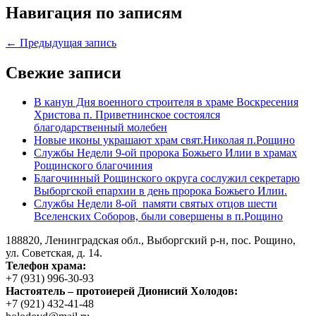
Навигация по записям
← Предыдущая запись
Свежие записи
В канун Дня военного строителя в храме Воскресения
Христова п. Приветнинское состоялся
благодарственный молебен
Новые иконы украшают храм свят.Николая п.Рощино
Службы Недели 9-ой пророка Божьего Илии в храмах
Рощинского благочиния
Благочинный Рощинского округа сослужил секретарю
Выборгской епархии в день пророка Божьего Илии.
Службы Недели 8-ой памяти святых отцов шести
Вселенских Соборов, были совершены в п.Рощино
188820, Ленинградская обл., Выборгский
р-н,
пос. Рощино,
ул. Советская, д. 14.
Телефон храма:
+7 (931) 996-30-93
Настоятель – протоиерей Дионисий Холодов:
+7 (921) 432-41-48