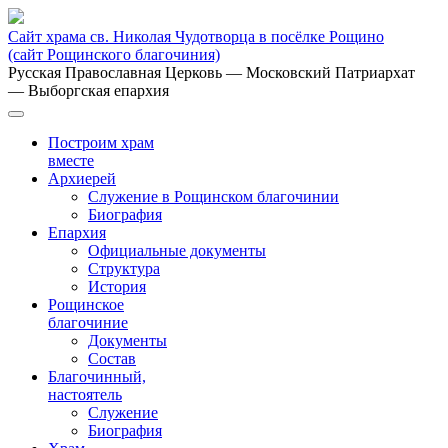
Сайт храма св. Николая Чудотворца в посёлке Рощино
(сайт Рощинского благочиния)
Русская Православная Церковь
— Московский Патриархат
— Выборгская епархия
Построим храм
вместе
Архиерей
Служение в Рощинском благочинии
Биография
Епархия
Официальные документы
Структура
История
Рощинское
благочиние
Документы
Состав
Благочинный,
настоятель
Служение
Биография