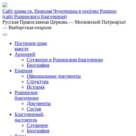
Сайт храма св. Николая Чудотворца в посёлке Рощино
(сайт Рощинского благочиния)
Русская Православная Церковь
— Московский Патриархат
— Выборгская епархия
Построим храм
вместе
Архиерей
Служение в Рощинском благочинии
Биография
Епархия
Официальные документы
Структура
История
Рощинское
благочиние
Документы
Состав
Благочинный,
настоятель
Служение
Биография