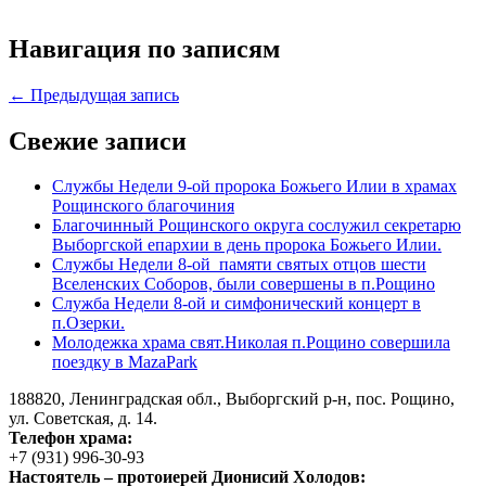
Навигация по записям
← Предыдущая запись
Свежие записи
Службы Недели 9-ой пророка Божьего Илии в храмах
Рощинского благочиния
Благочинный Рощинского округа сослужил секретарю
Выборгской епархии в день пророка Божьего Илии.
Службы Недели 8-ой памяти святых отцов шести
Вселенских Соборов, были совершены в п.Рощино
Служба Недели 8-ой и симфонический концерт в
п.Озерки.
Молодежка храма свят.Николая п.Рощино совершила
поездку в MazaPark
188820, Ленинградская обл., Выборгский
р-н,
пос. Рощино,
ул. Советская, д. 14.
Телефон храма:
+7 (931) 996-30-93
Настоятель – протоиерей Дионисий Холодов: