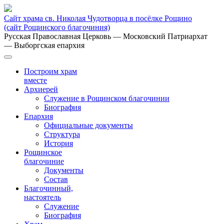
Сайт храма св. Николая Чудотворца в посёлке Рощино
(сайт Рощинского благочиния)
Русская Православная Церковь
— Московский Патриархат
— Выборгская епархия
Построим храм
вместе
Архиерей
Служение в Рощинском благочинии
Биография
Епархия
Официальные документы
Структура
История
Рощинское
благочиние
Документы
Состав
Благочинный,
настоятель
Служение
Биография