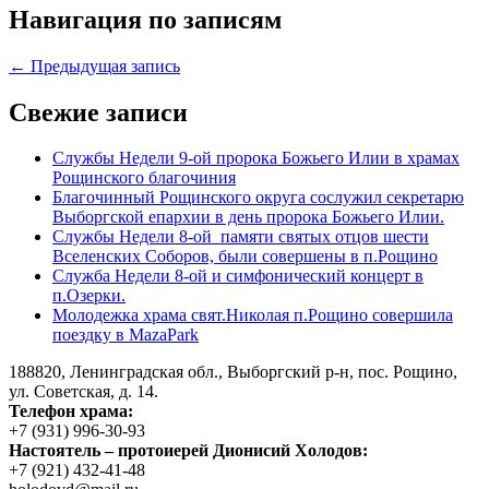
Навигация по записям
← Предыдущая запись
Свежие записи
Службы Недели 9-ой пророка Божьего Илии в храмах
Рощинского благочиния
Благочинный Рощинского округа сослужил секретарю
Выборгской епархии в день пророка Божьего Илии.
Службы Недели 8-ой памяти святых отцов шести
Вселенских Соборов, были совершены в п.Рощино
Служба Недели 8-ой и симфонический концерт в
п.Озерки.
Молодежка храма свят.Николая п.Рощино совершила
поездку в MazaPark
188820, Ленинградская обл., Выборгский
р-н,
пос. Рощино,
ул. Советская, д. 14.
Телефон храма:
+7 (931) 996-30-93
Настоятель – протоиерей Дионисий Холодов:
+7 (921) 432-41-48