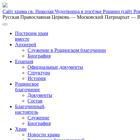
Сайт храма св. Николая Чудотворца в посёлке Рощино
(сайт Р
Русская Православная Церковь
— Московский Патриархат
— В
Построим храм
вместе
Архиерей
Служение в Рощинском благочинии
Биография
Епархия
Официальные документы
Структура
История
Рощинское
благочиние
Документы
Состав
Благочинный,
настоятель
Служение
Биография
Храм
Новости храма