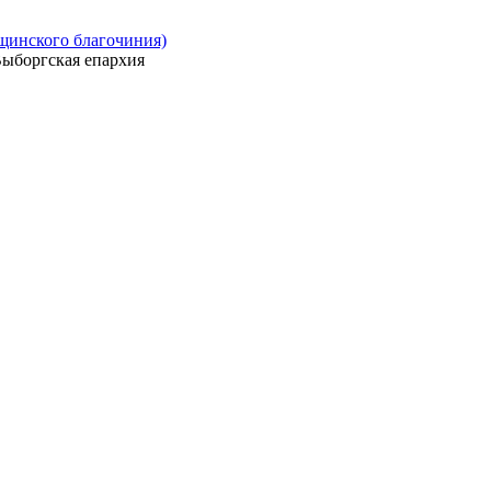
ощинского благочиния)
ыборгская епархия