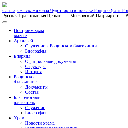
Сайт храма св. Николая Чудотворца в посёлке Рощино
(сайт Р
Русская Православная Церковь
— Московский Патриархат
— В
Построим храм
вместе
Архиерей
Служение в Рощинском благочинии
Биография
Епархия
Официальные документы
Структура
История
Рощинское
благочиние
Документы
Состав
Благочинный,
настоятель
Служение
Биография
Храм
Новости храма