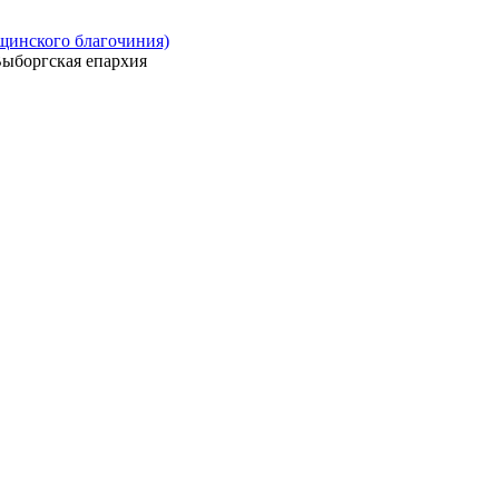
ощинского благочиния)
ыборгская епархия