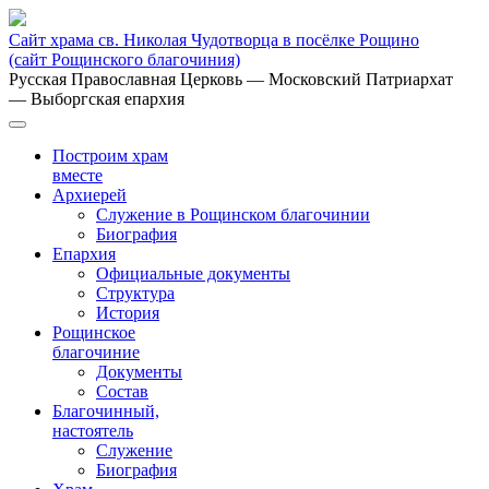
Сайт храма св. Николая Чудотворца в посёлке Рощино
(сайт Рощинского благочиния)
Русская Православная Церковь
— Московский Патриархат
— Выборгская епархия
Построим храм
вместе
Архиерей
Служение в Рощинском благочинии
Биография
Епархия
Официальные документы
Структура
История
Рощинское
благочиние
Документы
Состав
Благочинный,
настоятель
Служение
Биография