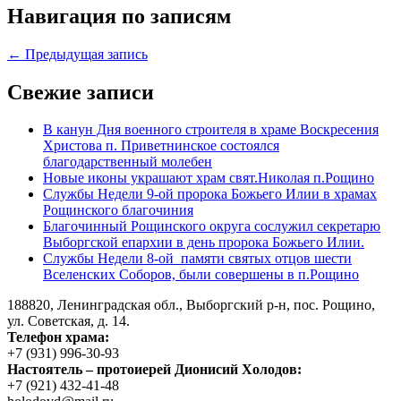
Навигация по записям
← Предыдущая запись
Свежие записи
В канун Дня военного строителя в храме Воскресения
Христова п. Приветнинское состоялся
благодарственный молебен
Новые иконы украшают храм свят.Николая п.Рощино
Службы Недели 9-ой пророка Божьего Илии в храмах
Рощинского благочиния
Благочинный Рощинского округа сослужил секретарю
Выборгской епархии в день пророка Божьего Илии.
Службы Недели 8-ой памяти святых отцов шести
Вселенских Соборов, были совершены в п.Рощино
188820, Ленинградская обл., Выборгский
р-н,
пос. Рощино,
ул. Советская, д. 14.
Телефон храма:
+7 (931) 996-30-93
Настоятель – протоиерей Дионисий Холодов:
+7 (921) 432-41-48