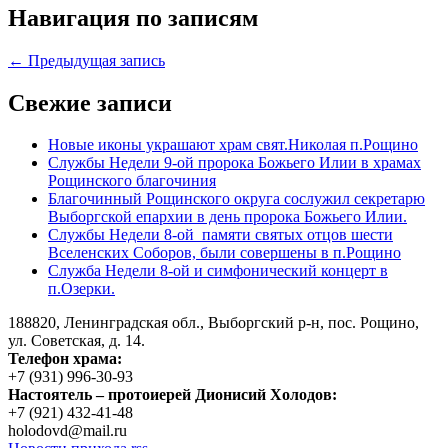
Навигация по записям
← Предыдущая запись
Свежие записи
Новые иконы украшают храм свят.Николая п.Рощино
Службы Недели 9-ой пророка Божьего Илии в храмах
Рощинского благочиния
Благочинный Рощинского округа сослужил секретарю
Выборгской епархии в день пророка Божьего Илии.
Службы Недели 8-ой памяти святых отцов шести
Вселенских Соборов, были совершены в п.Рощино
Служба Недели 8-ой и симфонический концерт в
п.Озерки.
188820, Ленинградская обл., Выборгский
р-н,
пос. Рощино,
ул. Советская, д. 14.
Телефон храма:
+7 (931) 996-30-93
Настоятель – протоиерей Дионисий Холодов:
+7 (921) 432-41-48
holodovd@mail.ru