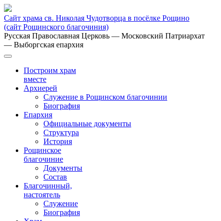
Сайт храма св. Николая Чудотворца в посёлке Рощино
(сайт Рощинского благочиния)
Русская Православная Церковь
— Московский Патриархат
— Выборгская епархия
Построим храм
вместе
Архиерей
Служение в Рощинском благочинии
Биография
Епархия
Официальные документы
Структура
История
Рощинское
благочиние
Документы
Состав
Благочинный,
настоятель
Служение
Биография