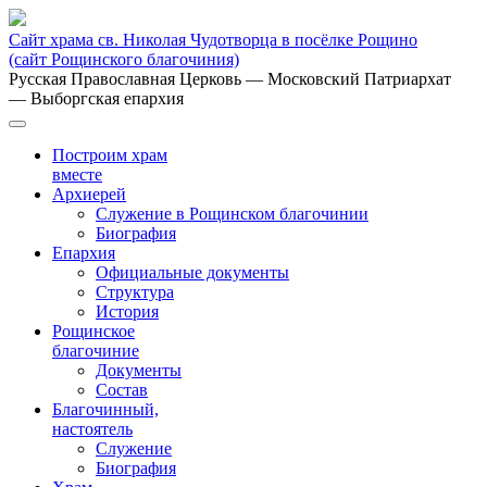
Сайт храма св. Николая Чудотворца в посёлке Рощино
(сайт Рощинского благочиния)
Русская Православная Церковь
— Московский Патриархат
— Выборгская епархия
Построим храм
вместе
Архиерей
Служение в Рощинском благочинии
Биография
Епархия
Официальные документы
Структура
История
Рощинское
благочиние
Документы
Состав
Благочинный,
настоятель
Служение
Биография