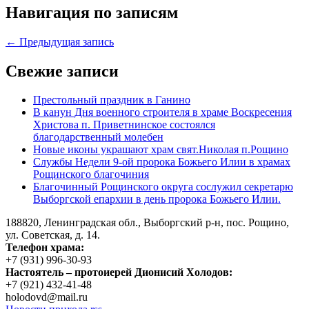
Навигация по записям
← Предыдущая запись
Свежие записи
Престольный праздник в Ганино
В канун Дня военного строителя в храме Воскресения
Христова п. Приветнинское состоялся
благодарственный молебен
Новые иконы украшают храм свят.Николая п.Рощино
Службы Недели 9-ой пророка Божьего Илии в храмах
Рощинского благочиния
Благочинный Рощинского округа сослужил секретарю
Выборгской епархии в день пророка Божьего Илии.
188820, Ленинградская обл., Выборгский
р-н,
пос. Рощино,
ул. Советская, д. 14.
Телефон храма:
+7 (931) 996-30-93
Настоятель – протоиерей Дионисий Холодов:
+7 (921) 432-41-48
holodovd@mail.ru