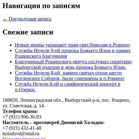
Навигация по записям
← Предыдущая запись
Свежие записи
Новые иконы украшают храм свят.Николая п.Рощино
Службы Недели 9-ой пророка Божьего Илии в храмах
Рощинского благочиния
Благочинный Рощинского округа сослужил секретарю
Выборгской епархии в день пророка Божьего Илии.
Службы Недели 8-ой памяти святых отцов шести
Вселенских Соборов, были совершены в п.Рощино
Служба Недели 8-ой и симфонический концерт в
п.Озерки.
188820, Ленинградская обл., Выборгский
р-н,
пос. Рощино,
ул. Советская, д. 14.
Телефон храма:
+7 (931) 996-30-93
Настоятель – протоиерей Дионисий Холодов:
+7 (921) 432-41-48
holodovd@mail.ru