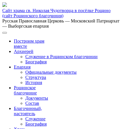
Сайт храма св. Николая Чудотворца в посёлке Рощино
(сайт Рощинского благочиния)
Русская Православная Церковь
— Московский Патриархат
— Выборгская епархия
Построим храм
вместе
Архиерей
Служение в Рощинском благочинии
Биография
Епархия
Официальные документы
Структура
История
Рощинское
благочиние
Документы
Состав
Благочинный,
настоятель
Служение
Биография