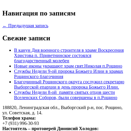
Навигация по записям
← Предыдущая запись
Свежие записи
В канун Дня военного строителя в храме Воскресения
Христова п. Приветнинское состоялся
благодарственный молебен
Новые иконы украшают храм свят.Николая п.Рощино
Службы Недели 9-ой пророка Божьего Илии в храмах
Рощинского благочиния
Благочинный Рощинского округа сослужил секретарю
Выборгской епархии в день пророка Божьего Илии.
Службы Недели 8-ой памяти святых отцов шести
Вселенских Соборов, были совершены в п.Рощино
188820, Ленинградская обл., Выборгский
р-н,
пос. Рощино,
ул. Советская, д. 14.
Телефон храма:
+7 (931) 996-30-93
Настоятель – протоиерей Дионисий Холодов: