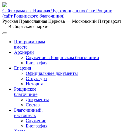
Сайт храма св. Николая Чудотворца в посёлке Рощино
(сайт Рощинского благочиния)
Русская Православная Церковь
— Московский Патриархат
— Выборгская епархия
Построим храм
вместе
Архиерей
Служение в Рощинском благочинии
Биография
Епархия
Официальные документы
Структура
История
Рощинское
благочиние
Документы
Состав
Благочинный,
настоятель
Служение
Биография