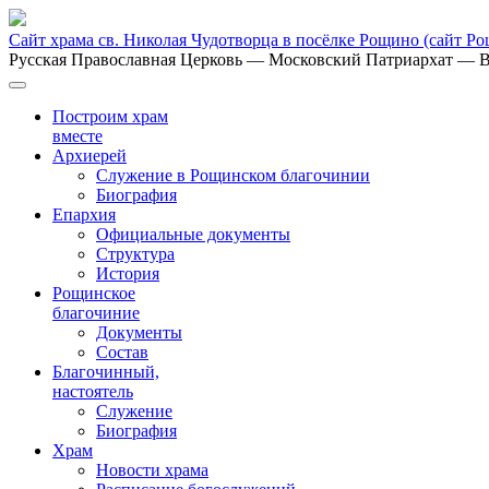
Сайт храма св. Николая Чудотворца в посёлке Рощино
(сайт Р
Русская Православная Церковь
— Московский Патриархат
— В
Построим храм
вместе
Архиерей
Служение в Рощинском благочинии
Биография
Епархия
Официальные документы
Структура
История
Рощинское
благочиние
Документы
Состав
Благочинный,
настоятель
Служение
Биография
Храм
Новости храма