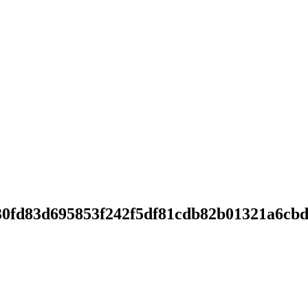
30fd83d695853f242f5df81cdb82b01321a6cb