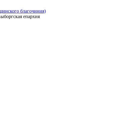
ощинского благочиния)
ыборгская епархия