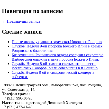
Навигация по записям
← Предыдущая запись
Свежие записи
Новые иконы украшают храм свят.Николая п.Рощино
Службы Недели 9-ой пророка Божьего Илии в храмах
Рощинского благочиния
Благочинный Рощинского округа сослужил секретарю
Выборгской епархии в день пророка Божьего Илии.
Службы Недели 8-ой памяти святых отцов шести
Вселенских Соборов, были совершены в п.Рощино
Служба Недели 8-ой и симфонический концерт в
п.Озерки.
188820, Ленинградская обл., Выборгский
р-н,
пос. Рощино,
ул. Советская, д. 14.
Телефон храма:
+7 (931) 996-30-93
Настоятель – протоиерей Дионисий Холодов:
+7 (921) 432-41-48