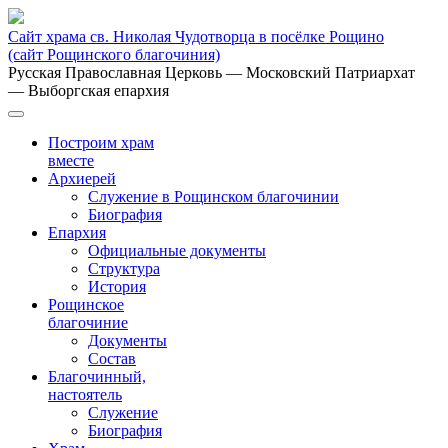
Сайт храма св. Николая Чудотворца в посёлке Рощино
(сайт Рощинского благочиния)
Русская Православная Церковь
— Московский Патриархат
— Выборгская епархия
Построим храм
вместе
Архиерей
Служение в Рощинском благочинии
Биография
Епархия
Официальные документы
Структура
История
Рощинское
благочиние
Документы
Состав
Благочинный,
настоятель
Служение
Биография