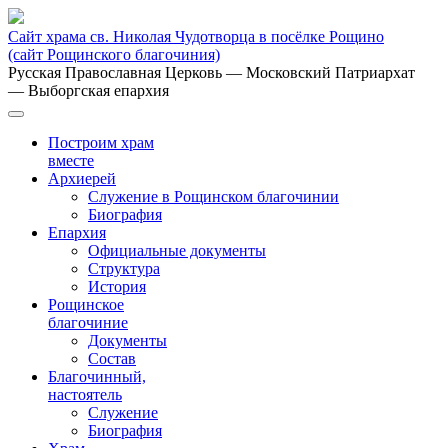
Сайт храма св. Николая Чудотворца в посёлке Рощино
(сайт Рощинского благочиния)
Русская Православная Церковь
— Московский Патриархат
— Выборгская епархия
Построим храм
вместе
Архиерей
Служение в Рощинском благочинии
Биография
Епархия
Официальные документы
Структура
История
Рощинское
благочиние
Документы
Состав
Благочинный,
настоятель
Служение
Биография