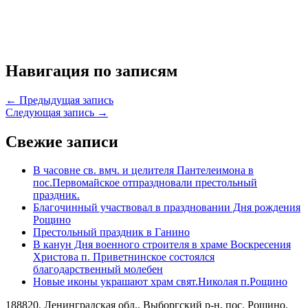
Навигация по записям
← Предыдущая запись
Следующая запись →
Свежие записи
В часовне св. вмч. и целителя Пантелеимона в
пос.Первомайское отпраздновали престольный
праздник.
Благочинный участвовал в праздновании Дня рождения
Рощино
Престольный праздник в Ганино
В канун Дня военного строителя в храме Воскресения
Христова п. Приветнинское состоялся
благодарственный молебен
Новые иконы украшают храм свят.Николая п.Рощино
188820, Ленинградская обл., Выборгский
р-н,
пос. Рощино,