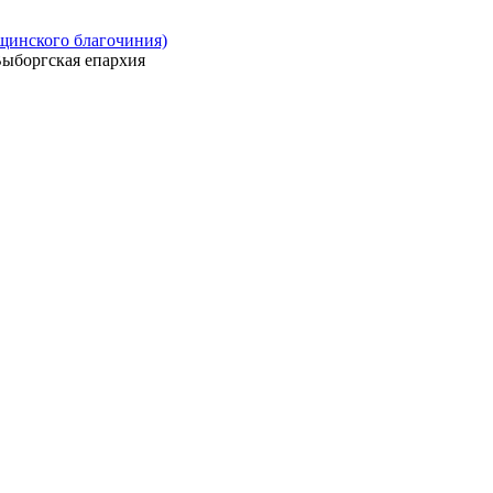
ощинского благочиния)
ыборгская епархия