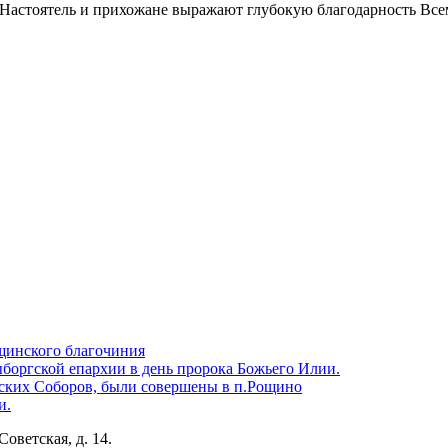
! Настоятель и прихожане выражают глубокую благодарность Все
щинского благочиния
боргской епархии в день пророка Божьего Илии.
ских Соборов, были совершены в п.Рощино
и.
Советская, д. 14.