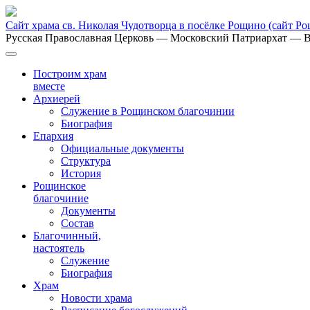
Сайт храма св. Николая Чудотворца в посёлке Рощино
(сайт Р
Русская Православная Церковь
— Московский Патриархат
— В
Построим храм
вместе
Архиерей
Служение в Рощинском благочинии
Биография
Епархия
Официальные документы
Структура
История
Рощинское
благочиние
Документы
Состав
Благочинный,
настоятель
Служение
Биография
Храм
Новости храма