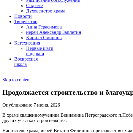
Расписание богослужений
О храме
Духовенство храма
Новости
Творчество
Анна Герасимова
иерей Александр Заплетин
Кирилл Смирнов
Катехизация
Первые шаги
в церкви
Воскресная
школа
Skip to content
Продолжается строительство и благоук
Опубликовано 7 июня, 2026
В храме священномученика Вениамина Петроградского п.Побед
других участках строительства.
Настоятель храма, иерей Виктор Филиппов приглашает всех же