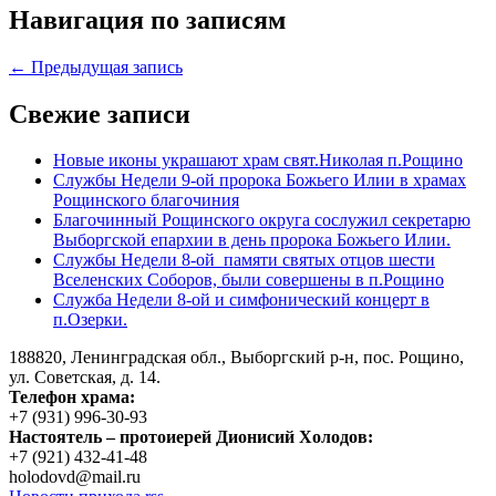
Навигация по записям
← Предыдущая запись
Свежие записи
Новые иконы украшают храм свят.Николая п.Рощино
Службы Недели 9-ой пророка Божьего Илии в храмах
Рощинского благочиния
Благочинный Рощинского округа сослужил секретарю
Выборгской епархии в день пророка Божьего Илии.
Службы Недели 8-ой памяти святых отцов шести
Вселенских Соборов, были совершены в п.Рощино
Служба Недели 8-ой и симфонический концерт в
п.Озерки.
188820, Ленинградская обл., Выборгский
р-н,
пос. Рощино,
ул. Советская, д. 14.
Телефон храма:
+7 (931) 996-30-93
Настоятель – протоиерей Дионисий Холодов:
+7 (921) 432-41-48
holodovd@mail.ru