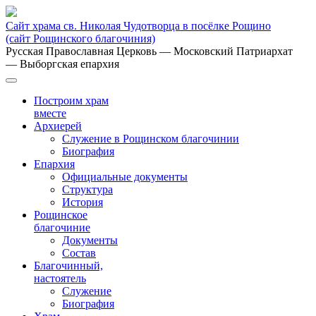
Сайт храма св. Николая Чудотворца в посёлке Рощино
(сайт Рощинского благочиния)
Русская Православная Церковь
— Московский Патриархат
— Выборгская епархия
Построим храм
вместе
Архиерей
Служение в Рощинском благочинии
Биография
Епархия
Официальные документы
Структура
История
Рощинское
благочиние
Документы
Состав
Благочинный,
настоятель
Служение
Биография