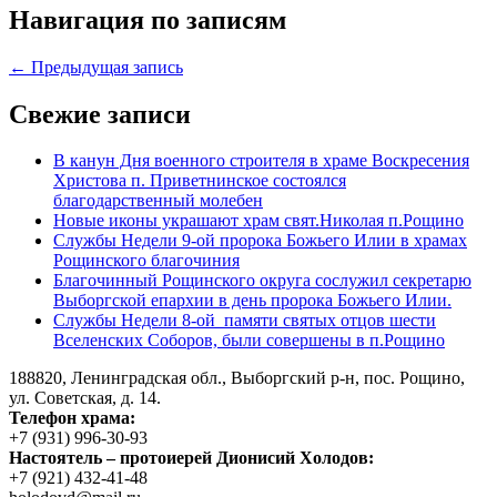
Навигация по записям
← Предыдущая запись
Свежие записи
В канун Дня военного строителя в храме Воскресения
Христова п. Приветнинское состоялся
благодарственный молебен
Новые иконы украшают храм свят.Николая п.Рощино
Службы Недели 9-ой пророка Божьего Илии в храмах
Рощинского благочиния
Благочинный Рощинского округа сослужил секретарю
Выборгской епархии в день пророка Божьего Илии.
Службы Недели 8-ой памяти святых отцов шести
Вселенских Соборов, были совершены в п.Рощино
188820, Ленинградская обл., Выборгский
р-н,
пос. Рощино,
ул. Советская, д. 14.
Телефон храма:
+7 (931) 996-30-93
Настоятель – протоиерей Дионисий Холодов:
+7 (921) 432-41-48