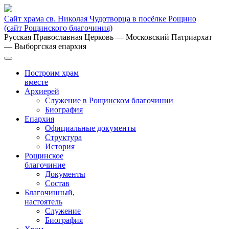
Сайт храма св. Николая Чудотворца в посёлке Рощино
(сайт Рощинского благочиния)
Русская Православная Церковь
— Московский Патриархат
— Выборгская епархия
Построим храм
вместе
Архиерей
Служение в Рощинском благочинии
Биография
Епархия
Официальные документы
Структура
История
Рощинское
благочиние
Документы
Состав
Благочинный,
настоятель
Служение
Биография