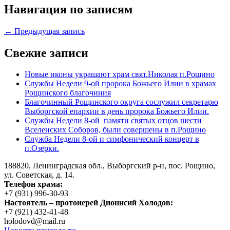
Навигация по записям
← Предыдущая запись
Свежие записи
Новые иконы украшают храм свят.Николая п.Рощино
Службы Недели 9-ой пророка Божьего Илии в храмах
Рощинского благочиния
Благочинный Рощинского округа сослужил секретарю
Выборгской епархии в день пророка Божьего Илии.
Службы Недели 8-ой памяти святых отцов шести
Вселенских Соборов, были совершены в п.Рощино
Служба Недели 8-ой и симфонический концерт в
п.Озерки.
188820, Ленинградская обл., Выборгский
р-н,
пос. Рощино,
ул. Советская, д. 14.
Телефон храма:
+7 (931) 996-30-93
Настоятель – протоиерей Дионисий Холодов:
+7 (921) 432-41-48
holodovd@mail.ru