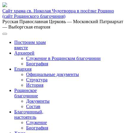
Сайт храма св. Николая Чудотворца в посёлке Рощино
(сайт Рощинского благочиния)
Русская Православная Церковь
— Московский Патриархат
— Выборгская епархия
Построим храм
вместе
Архиерей
Служение в Рощинском благочинии
Биография
Епархия
Официальные документы
Структура
История
Рощинское
благочиние
Документы
Состав
Благочинный,
настоятель
Служение
Биография