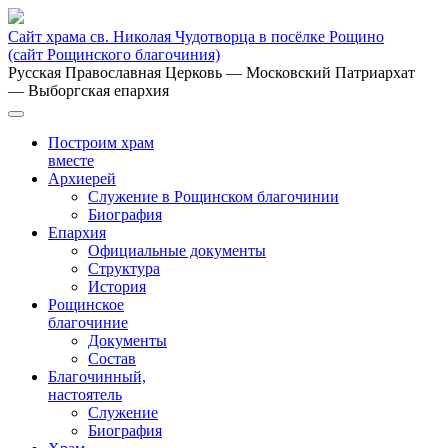
Сайт храма св. Николая Чудотворца в посёлке Рощино
(сайт Рощинского благочиния)
Русская Православная Церковь
— Московский Патриархат
— Выборгская епархия
Построим храм
вместе
Архиерей
Служение в Рощинском благочинии
Биография
Епархия
Официальные документы
Структура
История
Рощинское
благочиние
Документы
Состав
Благочинный,
настоятель
Служение
Биография