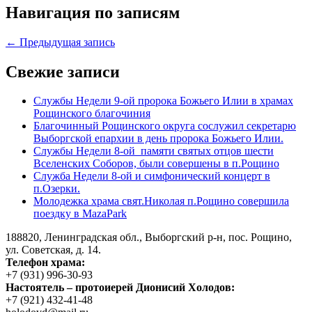
Навигация по записям
← Предыдущая запись
Свежие записи
Службы Недели 9-ой пророка Божьего Илии в храмах
Рощинского благочиния
Благочинный Рощинского округа сослужил секретарю
Выборгской епархии в день пророка Божьего Илии.
Службы Недели 8-ой памяти святых отцов шести
Вселенских Соборов, были совершены в п.Рощино
Служба Недели 8-ой и симфонический концерт в
п.Озерки.
Молодежка храма свят.Николая п.Рощино совершила
поездку в MazaPark
188820, Ленинградская обл., Выборгский
р-н,
пос. Рощино,
ул. Советская, д. 14.
Телефон храма:
+7 (931) 996-30-93
Настоятель – протоиерей Дионисий Холодов:
+7 (921) 432-41-48