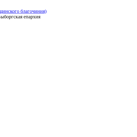
ощинского благочиния)
ыборгская епархия