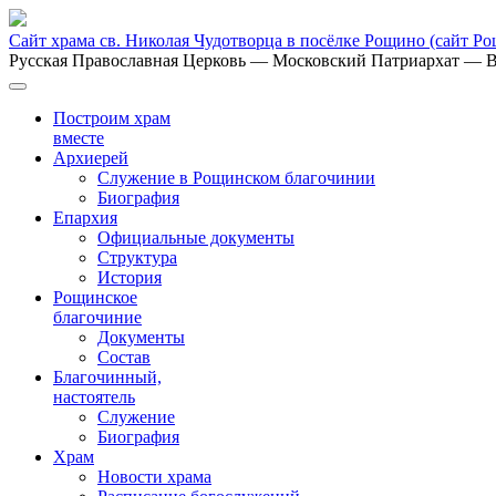
Сайт храма св. Николая Чудотворца в посёлке Рощино
(сайт Р
Русская Православная Церковь
— Московский Патриархат
— В
Построим храм
вместе
Архиерей
Служение в Рощинском благочинии
Биография
Епархия
Официальные документы
Структура
История
Рощинское
благочиние
Документы
Состав
Благочинный,
настоятель
Служение
Биография
Храм
Новости храма