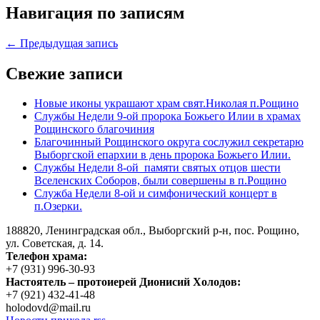
Навигация по записям
← Предыдущая запись
Свежие записи
Новые иконы украшают храм свят.Николая п.Рощино
Службы Недели 9-ой пророка Божьего Илии в храмах
Рощинского благочиния
Благочинный Рощинского округа сослужил секретарю
Выборгской епархии в день пророка Божьего Илии.
Службы Недели 8-ой памяти святых отцов шести
Вселенских Соборов, были совершены в п.Рощино
Служба Недели 8-ой и симфонический концерт в
п.Озерки.
188820, Ленинградская обл., Выборгский
р-н,
пос. Рощино,
ул. Советская, д. 14.
Телефон храма:
+7 (931) 996-30-93
Настоятель – протоиерей Дионисий Холодов:
+7 (921) 432-41-48
holodovd@mail.ru