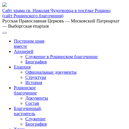
Сайт храма св. Николая Чудотворца в посёлке Рощино
(сайт Рощинского благочиния)
Русская Православная Церковь
— Московский Патриархат
— Выборгская епархия
Построим храм
вместе
Архиерей
Служение в Рощинском благочинии
Биография
Епархия
Официальные документы
Структура
История
Рощинское
благочиние
Документы
Состав
Благочинный,
настоятель
Служение
Биография