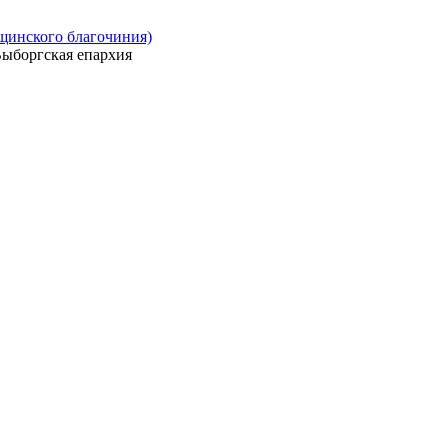
ощинского благочиния)
ыборгская епархия