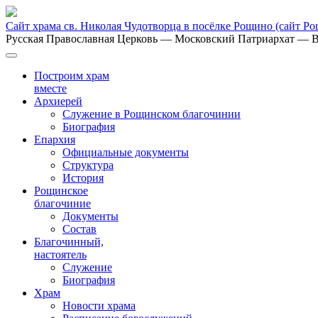
Сайт храма св. Николая Чудотворца в посёлке Рощино
(сайт Р
Русская Православная Церковь
— Московский Патриархат
— В
Построим храм
вместе
Архиерей
Служение в Рощинском благочинии
Биография
Епархия
Официальные документы
Структура
История
Рощинское
благочиние
Документы
Состав
Благочинный,
настоятель
Служение
Биография
Храм
Новости храма