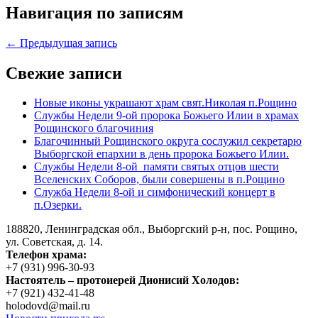
Навигация по записям
← Предыдущая запись
Свежие записи
Новые иконы украшают храм свят.Николая п.Рощино
Службы Недели 9-ой пророка Божьего Илии в храмах
Рощинского благочиния
Благочинный Рощинского округа сослужил секретарю
Выборгской епархии в день пророка Божьего Илии.
Службы Недели 8-ой памяти святых отцов шести
Вселенских Соборов, были совершены в п.Рощино
Служба Недели 8-ой и симфонический концерт в
п.Озерки.
188820, Ленинградская обл., Выборгский
р-н,
пос. Рощино,
ул. Советская, д. 14.
Телефон храма:
+7 (931) 996-30-93
Настоятель – протоиерей Дионисий Холодов:
+7 (921) 432-41-48
holodovd@mail.ru