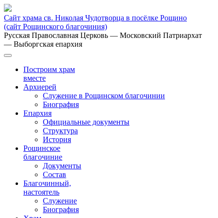
Сайт храма св. Николая Чудотворца в посёлке Рощино
(сайт Рощинского благочиния)
Русская Православная Церковь
— Московский Патриархат
— Выборгская епархия
Построим храм
вместе
Архиерей
Служение в Рощинском благочинии
Биография
Епархия
Официальные документы
Структура
История
Рощинское
благочиние
Документы
Состав
Благочинный,
настоятель
Служение
Биография