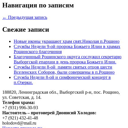
Навигация по записям
← Предыдущая запись
Свежие записи
Новые иконы украшают храм свят.Николая п.Рощино
Службы Недели 9-ой пророка Божьего Илии в храмах
Рощинского благочиния
Благочинный Рощинского округа сослужил секретарю
Выборгской епархии в день пророка Божьего Илии.
Службы Недели 8-ой памяти святых отцов шести
Вселенских Соборов, были совершены в п.Рощино
Служба Недели 8-ой и симфонический концерт в
п.Озерки.
188820, Ленинградская обл., Выборгский
р-н,
пос. Рощино,
ул. Советская, д. 14.
Телефон храма:
+7 (931) 996-30-93
Настоятель – протоиерей Дионисий Холодов:
+7 (921) 432-41-48
holodovd@mail.ru