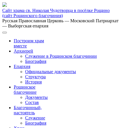
Сайт храма св. Николая Чудотворца в посёлке Рощино
(сайт Рощинского благочиния)
Русская Православная Церковь
— Московский Патриархат
— Выборгская епархия
Построим храм
вместе
Архиерей
Служение в Рощинском благочинии
Биография
Епархия
Официальные документы
Структура
История
Рощинское
благочиние
Документы
Состав
Благочинный,
настоятель
Служение
Биография