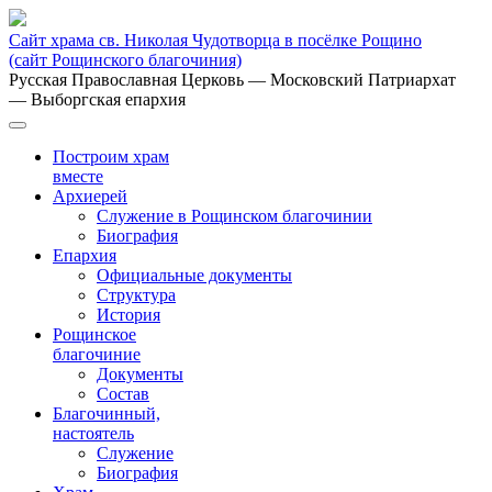
Сайт храма св. Николая Чудотворца в посёлке Рощино
(сайт Рощинского благочиния)
Русская Православная Церковь
— Московский Патриархат
— Выборгская епархия
Построим храм
вместе
Архиерей
Служение в Рощинском благочинии
Биография
Епархия
Официальные документы
Структура
История
Рощинское
благочиние
Документы
Состав
Благочинный,
настоятель
Служение
Биография