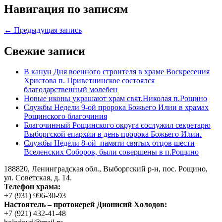
Навигация по записям
← Предыдущая запись
Свежие записи
В канун Дня военного строителя в храме Воскресения
Христова п. Приветнинское состоялся
благодарственный молебен
Новые иконы украшают храм свят.Николая п.Рощино
Службы Недели 9-ой пророка Божьего Илии в храмах
Рощинского благочиния
Благочинный Рощинского округа сослужил секретарю
Выборгской епархии в день пророка Божьего Илии.
Службы Недели 8-ой памяти святых отцов шести
Вселенских Соборов, были совершены в п.Рощино
188820, Ленинградская обл., Выборгский
р-н,
пос. Рощино,
ул. Советская, д. 14.
Телефон храма:
+7 (931) 996-30-93
Настоятель – протоиерей Дионисий Холодов:
+7 (921) 432-41-48