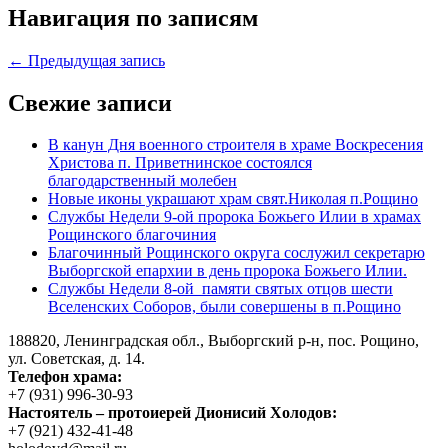
Навигация по записям
← Предыдущая запись
Свежие записи
В канун Дня военного строителя в храме Воскресения
Христова п. Приветнинское состоялся
благодарственный молебен
Новые иконы украшают храм свят.Николая п.Рощино
Службы Недели 9-ой пророка Божьего Илии в храмах
Рощинского благочиния
Благочинный Рощинского округа сослужил секретарю
Выборгской епархии в день пророка Божьего Илии.
Службы Недели 8-ой памяти святых отцов шести
Вселенских Соборов, были совершены в п.Рощино
188820, Ленинградская обл., Выборгский
р-н,
пос. Рощино,
ул. Советская, д. 14.
Телефон храма:
+7 (931) 996-30-93
Настоятель – протоиерей Дионисий Холодов:
+7 (921) 432-41-48