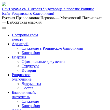
Сайт храма св. Николая Чудотворца в посёлке Рощино
(сайт Рощинского благочиния)
Русская Православная Церковь
— Московский Патриархат
— Выборгская епархия
Построим храм
вместе
Архиерей
Служение в Рощинском благочинии
Биография
Епархия
Официальные документы
Структура
История
Рощинское
благочиние
Документы
Состав
Благочинный,
настоятель
Служение
Биография