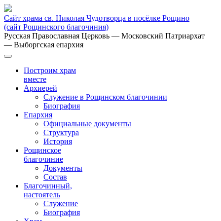
Сайт храма св. Николая Чудотворца в посёлке Рощино
(сайт Рощинского благочиния)
Русская Православная Церковь
— Московский Патриархат
— Выборгская епархия
Построим храм
вместе
Архиерей
Служение в Рощинском благочинии
Биография
Епархия
Официальные документы
Структура
История
Рощинское
благочиние
Документы
Состав
Благочинный,
настоятель
Служение
Биография