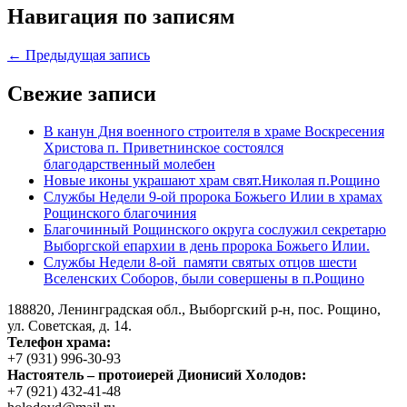
Навигация по записям
← Предыдущая запись
Свежие записи
В канун Дня военного строителя в храме Воскресения
Христова п. Приветнинское состоялся
благодарственный молебен
Новые иконы украшают храм свят.Николая п.Рощино
Службы Недели 9-ой пророка Божьего Илии в храмах
Рощинского благочиния
Благочинный Рощинского округа сослужил секретарю
Выборгской епархии в день пророка Божьего Илии.
Службы Недели 8-ой памяти святых отцов шести
Вселенских Соборов, были совершены в п.Рощино
188820, Ленинградская обл., Выборгский
р-н,
пос. Рощино,
ул. Советская, д. 14.
Телефон храма:
+7 (931) 996-30-93
Настоятель – протоиерей Дионисий Холодов:
+7 (921) 432-41-48