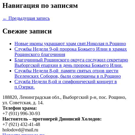
Навигация по записям
← Предыдущая запись
Свежие записи
Новые иконы украшают храм свят.Николая п.Рощино
Службы Недели 9-ой пророка Божьего Илии в храмах
Рощинского благочиния
Благочинный Рощинского округа сослужил секретарю
Выборгской епархии в день пророка Божьего Илии.
Службы Недели 8-ой памяти святых отцов шести
Вселенских Соборов, были совершены в п.Рощино
Служба Недели 8-ой и симфонический концерт в
п.Озерки.
188820, Ленинградская обл., Выборгский
р-н,
пос. Рощино,
ул. Советская, д. 14.
Телефон храма:
+7 (931) 996-30-93
Настоятель – протоиерей Дионисий Холодов:
+7 (921) 432-41-48
holodovd@mail.ru