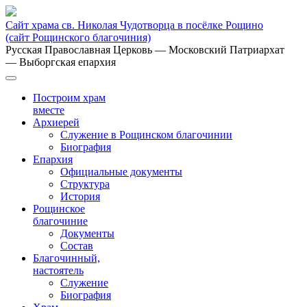
Сайт храма св. Николая Чудотворца в посёлке Рощино
(сайт Рощинского благочиния)
Русская Православная Церковь
— Московский Патриархат
— Выборгская епархия
Построим храм
вместе
Архиерей
Служение в Рощинском благочинии
Биография
Епархия
Официальные документы
Структура
История
Рощинское
благочиние
Документы
Состав
Благочинный,
настоятель
Служение
Биография