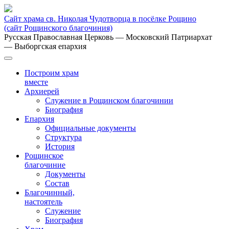
Сайт храма св. Николая Чудотворца в посёлке Рощино
(сайт Рощинского благочиния)
Русская Православная Церковь
— Московский Патриархат
— Выборгская епархия
Построим храм
вместе
Архиерей
Служение в Рощинском благочинии
Биография
Епархия
Официальные документы
Структура
История
Рощинское
благочиние
Документы
Состав
Благочинный,
настоятель
Служение
Биография