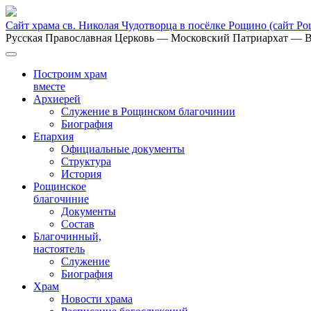
Сайт храма св. Николая Чудотворца в посёлке Рощино
(сайт Р
Русская Православная Церковь
— Московский Патриархат
— В
Построим храм
вместе
Архиерей
Служение в Рощинском благочинии
Биография
Епархия
Официальные документы
Структура
История
Рощинское
благочиние
Документы
Состав
Благочинный,
настоятель
Служение
Биография
Храм
Новости храма