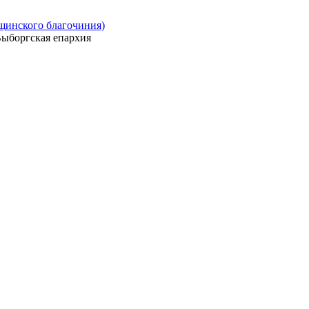
ощинского благочиния)
ыборгская епархия