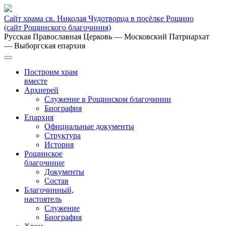
Сайт храма св. Николая Чудотворца в посёлке Рощино
(сайт Рощинского благочиния)
Русская Православная Церковь
— Московский Патриархат
— Выборгская епархия
Построим храм
вместе
Архиерей
Служение в Рощинском благочинии
Биография
Епархия
Официальные документы
Структура
История
Рощинское
благочиние
Документы
Состав
Благочинный,
настоятель
Служение
Биография