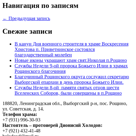
Навигация по записям
← Предыдущая запись
Свежие записи
В канун Дня военного строителя в храме Воскресения
Христова п. Приветнинское состоялся
благодарственный молебен
Новые иконы украшают храм свят.Николая п.Рощино
Службы Недели 9-ой пророка Божьего Илии в храмах
Рощинского благочиния
Благочинный Рощинского округа сослужил секретарю
Выборгской епархии в день пророка Божьего Илии.
Службы Недели 8-ой памяти святых отцов шести
Вселенских Соборов, были совершены в п.Рощино
188820, Ленинградская обл., Выборгский
р-н,
пос. Рощино,
ул. Советская, д. 14.
Телефон храма:
+7 (931) 996-30-93
Настоятель – протоиерей Дионисий Холодов:
+7 (921) 432-41-48