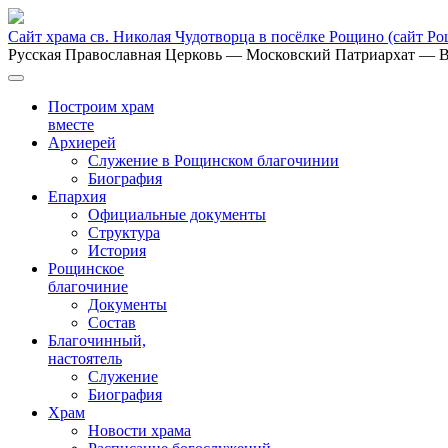
Сайт храма св. Николая Чудотворца в посёлке Рощино
(сайт Р
Русская Православная Церковь
— Московский Патриархат
— В
Построим храм
вместе
Архиерей
Служение в Рощинском благочинии
Биография
Епархия
Официальные документы
Структура
История
Рощинское
благочиние
Документы
Состав
Благочинный,
настоятель
Служение
Биография
Храм
Новости храма