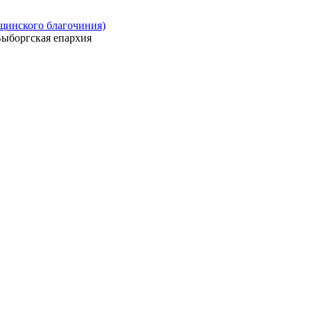
ощинского благочиния)
ыборгская епархия