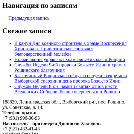
Навигация по записям
← Предыдущая запись
Свежие записи
В канун Дня военного строителя в храме Воскресения
Христова п. Приветнинское состоялся
благодарственный молебен
Новые иконы украшают храм свят.Николая п.Рощино
Службы Недели 9-ой пророка Божьего Илии в храмах
Рощинского благочиния
Благочинный Рощинского округа сослужил секретарю
Выборгской епархии в день пророка Божьего Илии.
Службы Недели 8-ой памяти святых отцов шести
Вселенских Соборов, были совершены в п.Рощино
188820, Ленинградская обл., Выборгский
р-н,
пос. Рощино,
ул. Советская, д. 14.
Телефон храма:
+7 (931) 996-30-93
Настоятель – протоиерей Дионисий Холодов:
+7 (921) 432-41-48