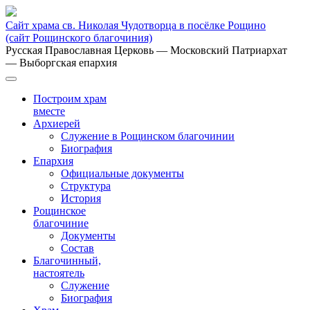
Сайт храма св. Николая Чудотворца в посёлке Рощино
(сайт Рощинского благочиния)
Русская Православная Церковь
— Московский Патриархат
— Выборгская епархия
Построим храм
вместе
Архиерей
Служение в Рощинском благочинии
Биография
Епархия
Официальные документы
Структура
История
Рощинское
благочиние
Документы
Состав
Благочинный,
настоятель
Служение
Биография