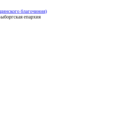
ощинского благочиния)
ыборгская епархия