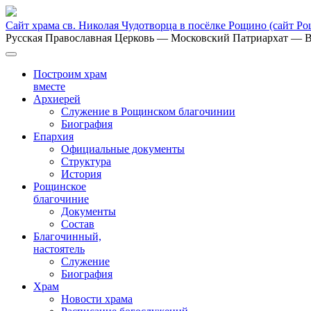
Сайт храма св. Николая Чудотворца в посёлке Рощино
(сайт Р
Русская Православная Церковь
— Московский Патриархат
— В
Построим храм
вместе
Архиерей
Служение в Рощинском благочинии
Биография
Епархия
Официальные документы
Структура
История
Рощинское
благочиние
Документы
Состав
Благочинный,
настоятель
Служение
Биография
Храм
Новости храма