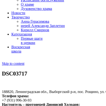
Расписание богослужений
О храме
Духовенство храма
Новости
Творчество
Анна Герасимова
иерей Александр Заплетин
Кирилл Смирнов
Катехизация
Первые шаги
в церкви
Воскресная
школа
Skip to content
DSC03717
188820, Ленинградская обл., Выборгский
р-н,
пос. Рощино, ул. 
Телефон храма:
+7 (931) 996-30-93
Настоятель – протоиерей Дионисий Холодов: