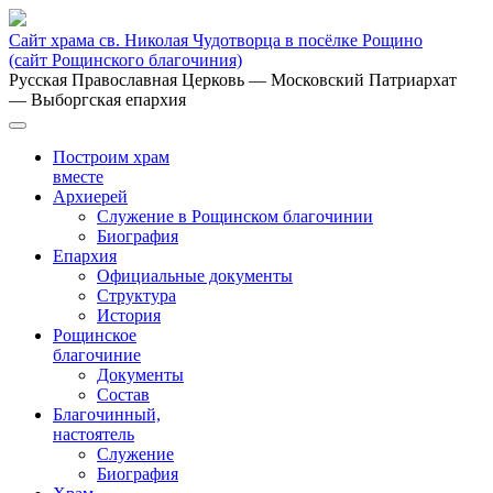
Сайт храма св. Николая Чудотворца в посёлке Рощино
(сайт Рощинского благочиния)
Русская Православная Церковь
— Московский Патриархат
— Выборгская епархия
Построим храм
вместе
Архиерей
Служение в Рощинском благочинии
Биография
Епархия
Официальные документы
Структура
История
Рощинское
благочиние
Документы
Состав
Благочинный,
настоятель
Служение
Биография