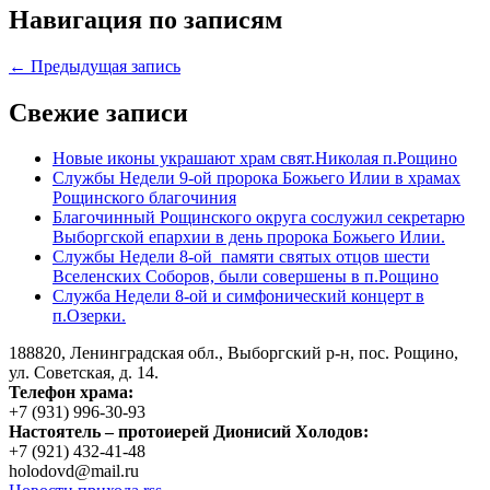
Навигация по записям
← Предыдущая запись
Свежие записи
Новые иконы украшают храм свят.Николая п.Рощино
Службы Недели 9-ой пророка Божьего Илии в храмах
Рощинского благочиния
Благочинный Рощинского округа сослужил секретарю
Выборгской епархии в день пророка Божьего Илии.
Службы Недели 8-ой памяти святых отцов шести
Вселенских Соборов, были совершены в п.Рощино
Служба Недели 8-ой и симфонический концерт в
п.Озерки.
188820, Ленинградская обл., Выборгский
р-н,
пос. Рощино,
ул. Советская, д. 14.
Телефон храма:
+7 (931) 996-30-93
Настоятель – протоиерей Дионисий Холодов:
+7 (921) 432-41-48
holodovd@mail.ru