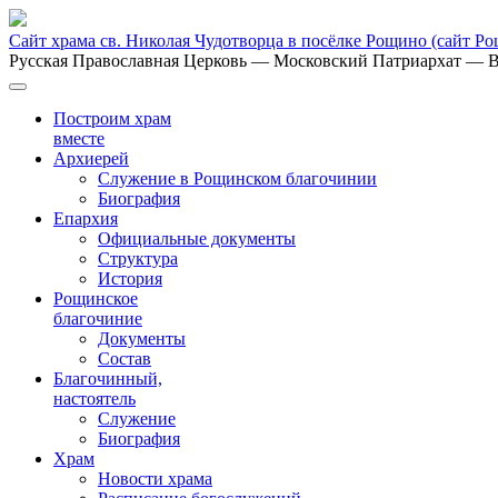
Сайт храма св. Николая Чудотворца в посёлке Рощино
(сайт Р
Русская Православная Церковь
— Московский Патриархат
— В
Построим храм
вместе
Архиерей
Служение в Рощинском благочинии
Биография
Епархия
Официальные документы
Структура
История
Рощинское
благочиние
Документы
Состав
Благочинный,
настоятель
Служение
Биография
Храм
Новости храма