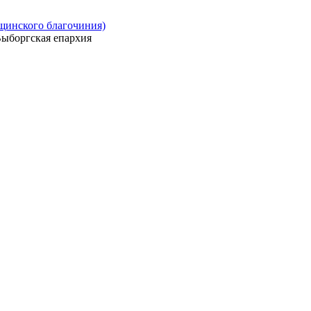
ощинского благочиния)
ыборгская епархия