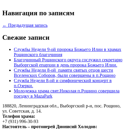
Навигация по записям
← Предыдущая запись
Свежие записи
Службы Недели 9-ой пророка Божьего Илии в храмах
Рощинского благочиния
Благочинный Рощинского округа сослужил секретарю
Выборгской епархии в день пророка Божьего Илии.
Службы Недели 8-ой памяти святых отцов шести
Вселенских Соборов, были совершены в п.Рощино
Служба Недели 8-ой и симфонический концерт в
п.Озерки.
Молодежка храма свят.Николая п.Рощино совершила
поездку в MazaPark
188820, Ленинградская обл., Выборгский
р-н,
пос. Рощино,
ул. Советская, д. 14.
Телефон храма:
+7 (931) 996-30-93
Настоятель – протоиерей Дионисий Холодов: