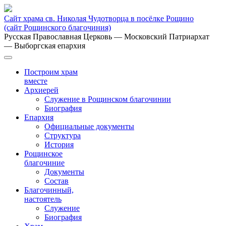
Сайт храма св. Николая Чудотворца в посёлке Рощино
(сайт Рощинского благочиния)
Русская Православная Церковь
— Московский Патриархат
— Выборгская епархия
Построим храм
вместе
Архиерей
Служение в Рощинском благочинии
Биография
Епархия
Официальные документы
Структура
История
Рощинское
благочиние
Документы
Состав
Благочинный,
настоятель
Служение
Биография