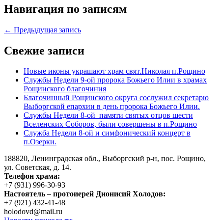
Навигация по записям
← Предыдущая запись
Свежие записи
Новые иконы украшают храм свят.Николая п.Рощино
Службы Недели 9-ой пророка Божьего Илии в храмах
Рощинского благочиния
Благочинный Рощинского округа сослужил секретарю
Выборгской епархии в день пророка Божьего Илии.
Службы Недели 8-ой памяти святых отцов шести
Вселенских Соборов, были совершены в п.Рощино
Служба Недели 8-ой и симфонический концерт в
п.Озерки.
188820, Ленинградская обл., Выборгский
р-н,
пос. Рощино,
ул. Советская, д. 14.
Телефон храма:
+7 (931) 996-30-93
Настоятель – протоиерей Дионисий Холодов:
+7 (921) 432-41-48
holodovd@mail.ru