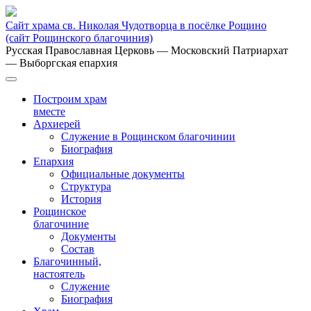
Сайт храма св. Николая Чудотворца в посёлке Рощино
(сайт Рощинского благочиния)
Русская Православная Церковь
— Московский Патриархат
— Выборгская епархия
Построим храм
вместе
Архиерей
Служение в Рощинском благочинии
Биография
Епархия
Официальные документы
Структура
История
Рощинское
благочиние
Документы
Состав
Благочинный,
настоятель
Служение
Биография