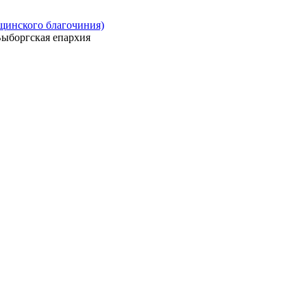
ощинского благочиния)
ыборгская епархия