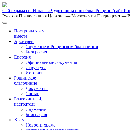
Сайт храма св. Николая Чудотворца в посёлке Рощино
(сайт Р
Русская Православная Церковь
— Московский Патриархат
— В
Построим храм
вместе
Архиерей
Служение в Рощинском благочинии
Биография
Епархия
Официальные документы
Структура
История
Рощинское
благочиние
Документы
Состав
Благочинный,
настоятель
Служение
Биография
Храм
Новости храма