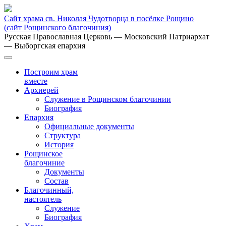
Сайт храма св. Николая Чудотворца в посёлке Рощино
(сайт Рощинского благочиния)
Русская Православная Церковь
— Московский Патриархат
— Выборгская епархия
Построим храм
вместе
Архиерей
Служение в Рощинском благочинии
Биография
Епархия
Официальные документы
Структура
История
Рощинское
благочиние
Документы
Состав
Благочинный,
настоятель
Служение
Биография