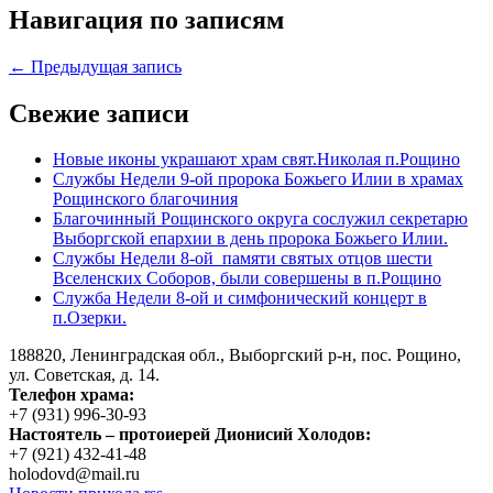
Навигация по записям
← Предыдущая запись
Свежие записи
Новые иконы украшают храм свят.Николая п.Рощино
Службы Недели 9-ой пророка Божьего Илии в храмах
Рощинского благочиния
Благочинный Рощинского округа сослужил секретарю
Выборгской епархии в день пророка Божьего Илии.
Службы Недели 8-ой памяти святых отцов шести
Вселенских Соборов, были совершены в п.Рощино
Служба Недели 8-ой и симфонический концерт в
п.Озерки.
188820, Ленинградская обл., Выборгский
р-н,
пос. Рощино,
ул. Советская, д. 14.
Телефон храма:
+7 (931) 996-30-93
Настоятель – протоиерей Дионисий Холодов:
+7 (921) 432-41-48
holodovd@mail.ru