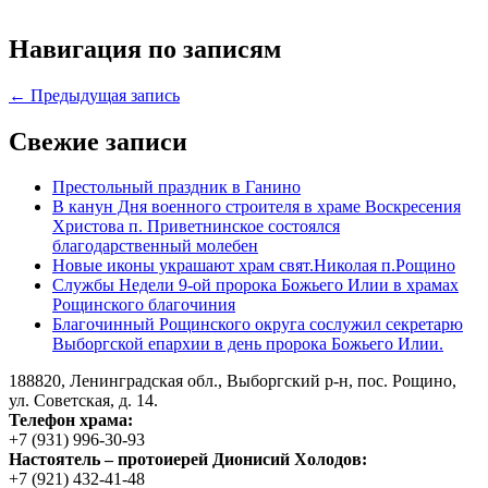
Навигация по записям
← Предыдущая запись
Свежие записи
Престольный праздник в Ганино
В канун Дня военного строителя в храме Воскресения
Христова п. Приветнинское состоялся
благодарственный молебен
Новые иконы украшают храм свят.Николая п.Рощино
Службы Недели 9-ой пророка Божьего Илии в храмах
Рощинского благочиния
Благочинный Рощинского округа сослужил секретарю
Выборгской епархии в день пророка Божьего Илии.
188820, Ленинградская обл., Выборгский
р-н,
пос. Рощино,
ул. Советская, д. 14.
Телефон храма:
+7 (931) 996-30-93
Настоятель – протоиерей Дионисий Холодов:
+7 (921) 432-41-48