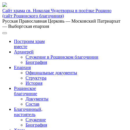
Сайт храма св. Николая Чудотворца в посёлке Рощино
(сайт Рощинского благочиния)
Русская Православная Церковь
— Московский Патриархат
— Выборгская епархия
Построим храм
вместе
Архиерей
Служение в Рощинском благочинии
Биография
Епархия
Официальные документы
Структура
История
Рощинское
благочиние
Документы
Состав
Благочинный,
настоятель
Служение
Биография