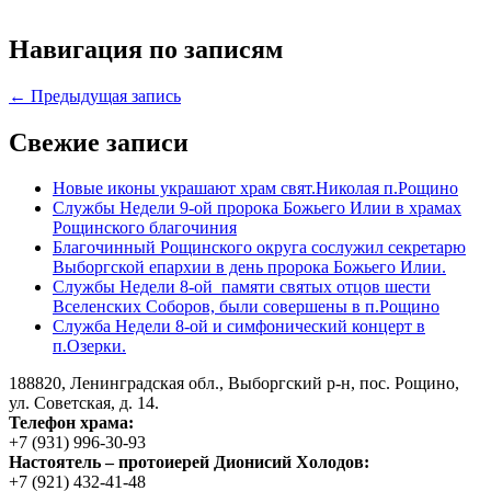
Навигация по записям
← Предыдущая запись
Свежие записи
Новые иконы украшают храм свят.Николая п.Рощино
Службы Недели 9-ой пророка Божьего Илии в храмах
Рощинского благочиния
Благочинный Рощинского округа сослужил секретарю
Выборгской епархии в день пророка Божьего Илии.
Службы Недели 8-ой памяти святых отцов шести
Вселенских Соборов, были совершены в п.Рощино
Служба Недели 8-ой и симфонический концерт в
п.Озерки.
188820, Ленинградская обл., Выборгский
р-н,
пос. Рощино,
ул. Советская, д. 14.
Телефон храма:
+7 (931) 996-30-93
Настоятель – протоиерей Дионисий Холодов:
+7 (921) 432-41-48