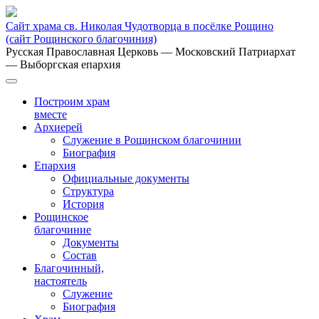
Сайт храма св. Николая Чудотворца в посёлке Рощино
(сайт Рощинского благочиния)
Русская Православная Церковь
— Московский Патриархат
— Выборгская епархия
Построим храм
вместе
Архиерей
Служение в Рощинском благочинии
Биография
Епархия
Официальные документы
Структура
История
Рощинское
благочиние
Документы
Состав
Благочинный,
настоятель
Служение
Биография