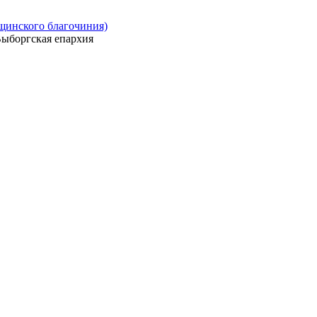
ощинского благочиния)
ыборгская епархия