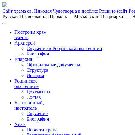
Сайт храма св. Николая Чудотворца в посёлке Рощино
(сайт Р
Русская Православная Церковь
— Московский Патриархат
— В
Построим храм
вместе
Архиерей
Служение в Рощинском благочинии
Биография
Епархия
Официальные документы
Структура
История
Рощинское
благочиние
Документы
Состав
Благочинный,
настоятель
Служение
Биография
Храм
Новости храма